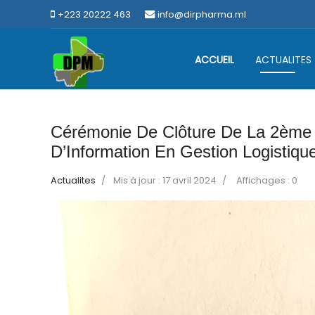
+223 20222 463
info@dirpharma.ml
ACCUEIL
ACTUALITES
Cérémonie De Clôture De La 2ème
D’Information En Gestion Logistiq
Actualites
Mis à jour : 17 avril 2024
Affichages : 0