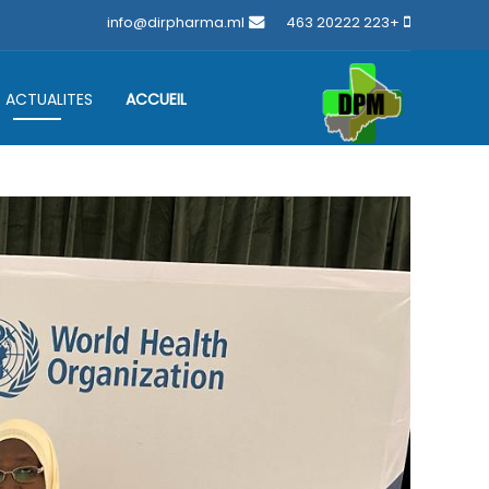
info@dirpharma.ml
+223 20222 463
ACTUALITES
ACCUEIL